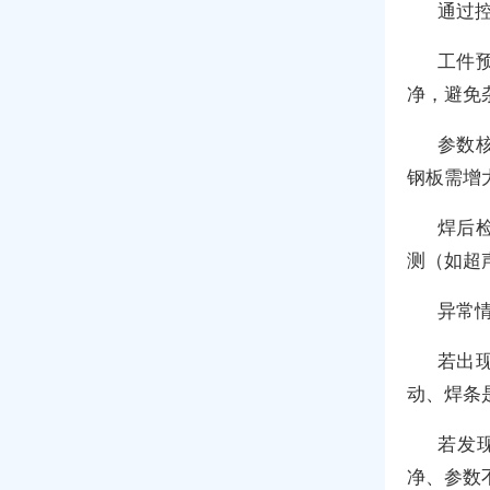
通过
工件
净，避免
参数
钢板需增
焊后
测（如超
异常
若出
动、焊条是
若发
净、参数