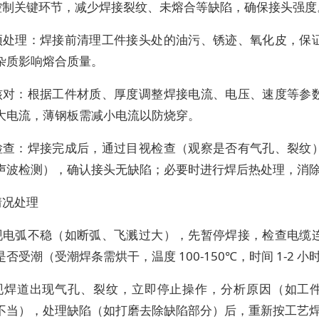
控制关键环节，减少焊接裂纹、未熔合等缺陷，确保接头强度
预处理：焊接前清理工件接头处的油污、锈迹、氧化皮，保
杂质影响熔合质量。
核对：根据工件材质、厚度调整焊接电流、电压、速度等参
大电流，薄钢板需减小电流以防烧穿。
检查：焊接完成后，通过目视检查（观察是否有气孔、裂纹
声波检测），确认接头无缺陷；必要时进行焊后热处理，消
情况处理
现电弧不稳（如断弧、飞溅过大），先暂停焊接，检查电缆
否受潮（受潮焊条需烘干，温度 100-150℃，时间 1-2 小
现焊道出现气孔、裂纹，立即停止操作，分析原因（如工
不当），处理缺陷（如打磨去除缺陷部分）后，重新按工艺