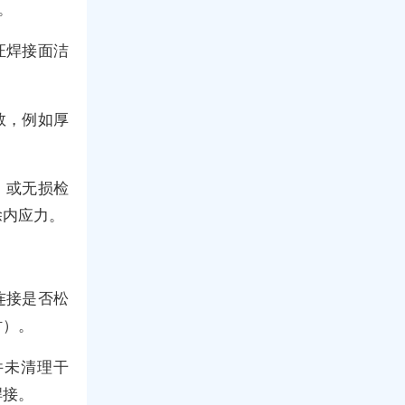
。
证焊接面洁
数，例如厚
）或无损检
除内应力。
连接是否松
时）。
件未清理干
焊接。